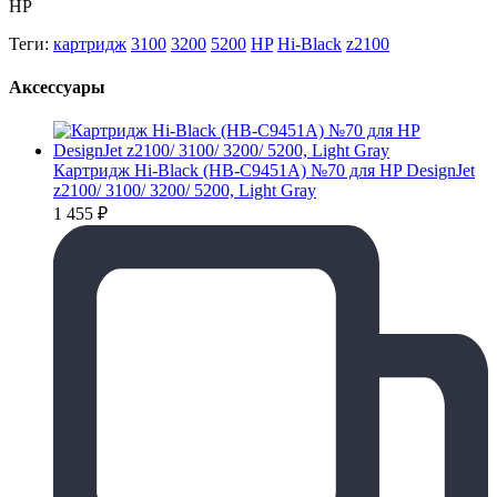
HP
Теги:
картридж
3100
3200
5200
HP
Hi-Black
z2100
Аксессуары
Картридж Hi-Black (HB-C9451A) №70 для HP DesignJet
z2100/ 3100/ 3200/ 5200, Light Gray
1 455
₽