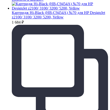
Картридж Hi-Black (HB-C9454A) №70 для HP DesignJet
z2100/ 3100/ 3200/ 5200, Yellow
1 684
₽