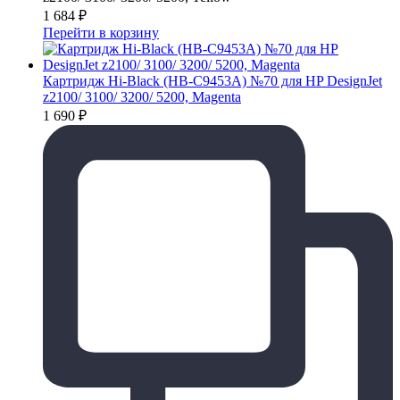
1 684
₽
Перейти в корзину
Картридж Hi-Black (HB-C9453A) №70 для HP DesignJet
z2100/ 3100/ 3200/ 5200, Magenta
1 690
₽