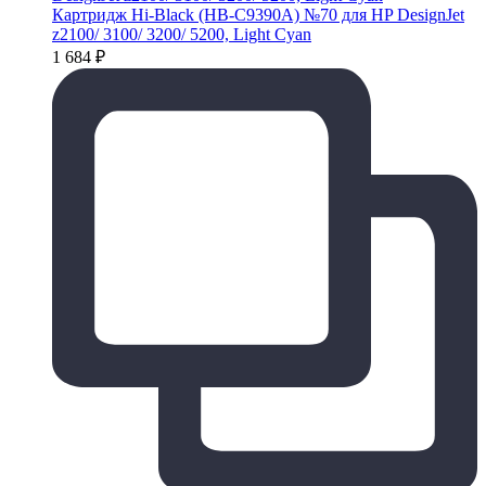
Картридж Hi-Black (HB-C9390A) №70 для HP DesignJet
z2100/ 3100/ 3200/ 5200, Light Cyan
1 684
₽