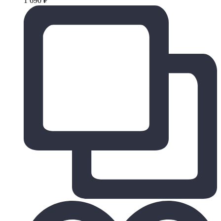
1 690
₽