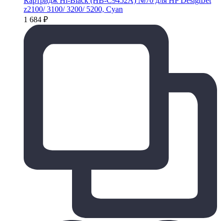
Картридж Hi-Black (HB-C9452A) №70 для HP DesignJet
z2100/ 3100/ 3200/ 5200, Cyan
1 684
₽