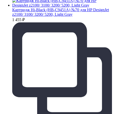
Картридж Hi-Black (HB-C9451A) №70 для HP DesignJet
z2100/ 3100/ 3200/ 5200, Light Gray
1 455
₽