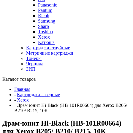
Panasonic
Pantum
Ricoh
Samsung
Sharp
Toshiba
Xerox
Катюша
Картриджи струйные
Матричные картриджи
Тонеры
Чернила
ЗИП
Каталог товаров
Главная
-
Картриджи лазерные
-
Xerox
-
Драм-юнит Hi-Black (HB-101R00664) для Xerox B205/
B210/ B215, 10K
Драм-юнит Hi-Black (HB-101R00664)
для Xerox B205/ B210/ B215, 10K