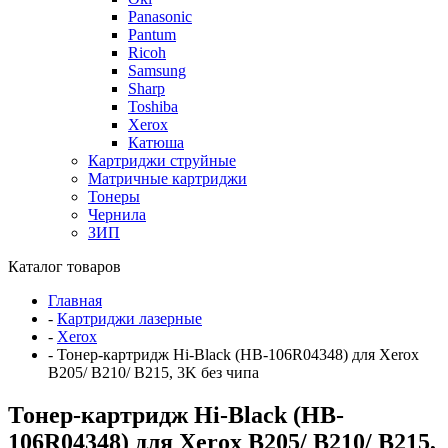
Panasonic
Pantum
Ricoh
Samsung
Sharp
Toshiba
Xerox
Катюша
Картриджи струйные
Матричные картриджи
Тонеры
Чернила
ЗИП
Каталог товаров
Главная
-
Картриджи лазерные
-
Xerox
-
Тонер-картридж Hi-Black (HB-106R04348) для Xerox
B205/ B210/ B215, 3K без чипа
Тонер-картридж Hi-Black (HB-
106R04348) для Xerox B205/ B210/ B215,