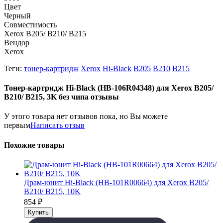
Цвет
Черный
Совместимость
Xerox B205/ B210/ B215
Вендор
Xerox
Теги:
тонер-картридж
Xerox
Hi-Black
B205
B210
B215
Тонер-картридж Hi-Black (HB-106R04348) для Xerox B205/
B210/ B215, 3K без чипа отзывы
У этого товара нет отзывов пока, но Вы можете
первым
Написать отзыв
Похожие товары
Драм-юнит Hi-Black (HB-101R00664) для Xerox B205/
B210/ B215, 10K
854
₽