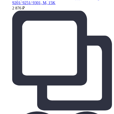
9201/ 9251/ 9301, M, 15K
2 876
₽