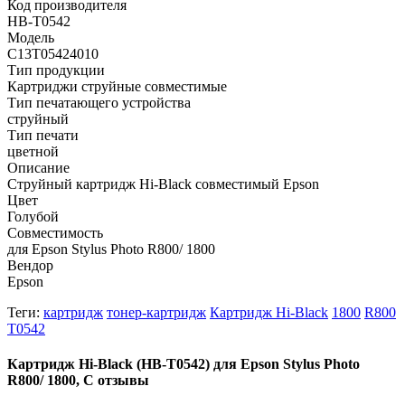
Код производителя
HB-T0542
Модель
C13T05424010
Тип продукции
Картриджи струйные совместимые
Тип печатающего устройства
струйный
Тип печати
цветной
Описание
Струйный картридж Hi-Black совместимый Epson
Цвет
Голубой
Совместимость
для Epson Stylus Photo R800/ 1800
Вендор
Epson
Теги:
картридж
тонер-картридж
Картридж Hi-Black
1800
R800
T0542
Картридж Hi-Black (HB-T0542) для Epson Stylus Photo
R800/ 1800, C отзывы