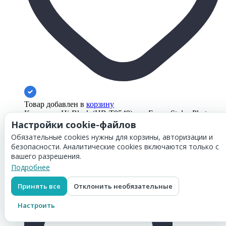
Товар добавлен в
корзину
Картридж Hi-Black (HB-T0549) для Epson Stylus Photo
R800/ 1800, Blue
Настройки cookie-файлов
127
₽
Обязательные cookies нужны для корзины, авторизации и
Перейти в корзину
безопасности. Аналитические cookies включаются только с
вашего разрешения.
Подробнее
Картридж Hi-Black (HB-T0541) для Epson Stylus Photo
R800/ 1800, Bk
Принять все
Отклонить необязательные
127
₽
Настроить