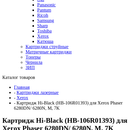
Panasonic
Pantum
Ricoh
Samsung
Sharp
Toshiba
Xerox
Катюша
Картриджи струйные
Матричные картриджи
Тонеры
Чернила
ЗИП
Каталог товаров
Главная
-
Картриджи лазерные
-
Xerox
-
Картридж Hi-Black (HB-106R01393) для Xerox Phaser
6280DN/ 6280N, M, 7K
Картридж Hi-Black (HB-106R01393) для
Xerox Phaser 6280DN/ 6280N, M, 7K