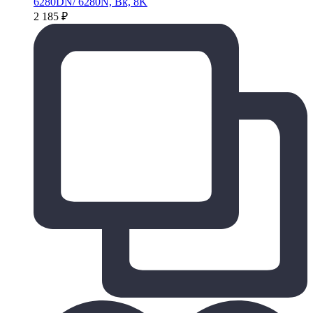
6280DN/ 6280N, Bk, 8K
2 185
₽