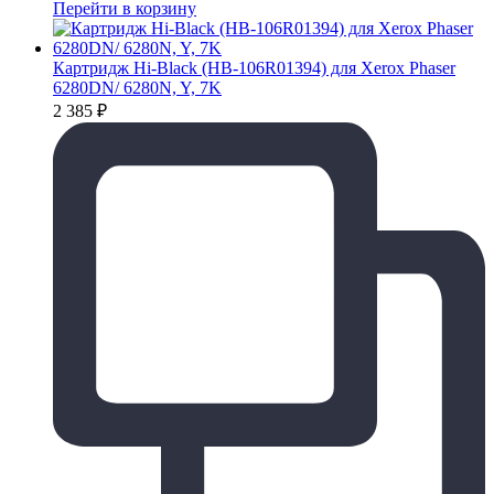
Перейти в корзину
Картридж Hi-Black (HB-106R01394) для Xerox Phaser
6280DN/ 6280N, Y, 7K
2 385
₽