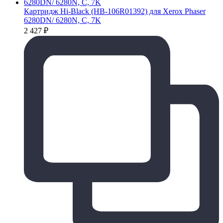
Картридж Hi-Black (HB-106R01392) для Xerox Phaser
6280DN/ 6280N, C, 7K
2 427
₽