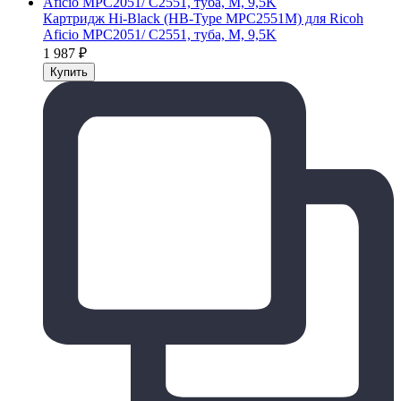
Картридж Hi-Black (HB-Type MPC2551M) для Ricoh
Aficio MPC2051/ C2551, туба, M, 9,5K
1 987
₽