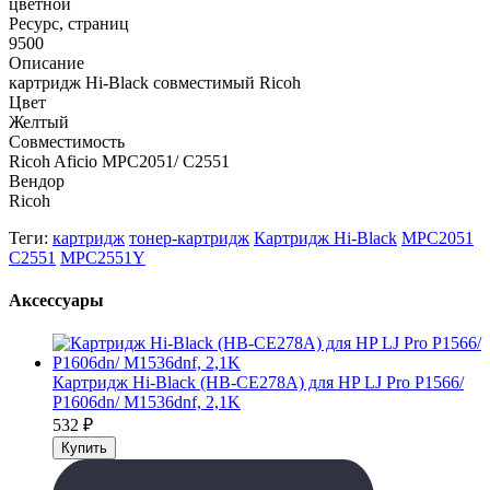
цветной
Ресурс, страниц
9500
Описание
картридж Hi-Black совместимый Ricoh
Цвет
Желтый
Совместимость
Ricoh Aficio MPC2051/ C2551
Вендор
Ricoh
Теги:
картридж
тонер-картридж
Картридж Hi-Black
MPC2051
C2551
MPC2551Y
Аксессуары
Картридж Hi-Black (HB-CE278A) для HP LJ Pro P1566/
P1606dn/ M1536dnf, 2,1K
532
₽