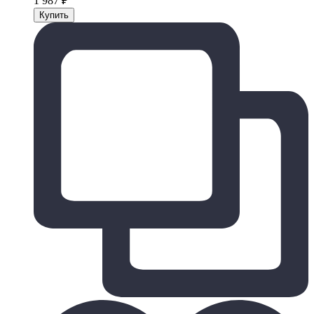
1 987
₽