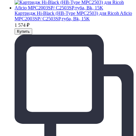
Картридж Hi-Black (HB-Type MPC2503) для Ricoh Aficio
MPC2003SP/ C2503SP,туба, Bk, 15K
1 574
₽