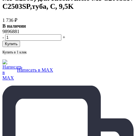
C2503SP,туба, C, 9,5K
1 736
₽
В наличии
9896881
-
+
Купить в 1 клик
Написать в MAX