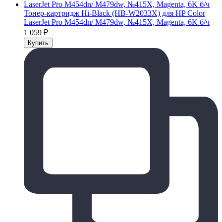
Тонер-картридж Hi-Black (HB-W2033X) для HP Color
LaserJet Pro M454dn/ M479dw, №415X, Magenta, 6K б/ч
1 059
₽