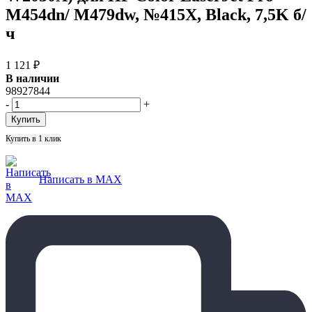
M454dn/ M479dw, №415X, Black, 7,5K б/
ч
1 121
₽
В наличии
98927844
-
+
Купить в 1 клик
Написать в MAX