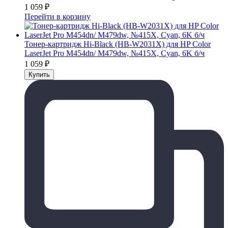
1 059
₽
Перейти в корзину
Тонер-картридж Hi-Black (HB-W2031X) для HP Color
LaserJet Pro M454dn/ M479dw, №415X, Cyan, 6K б/ч
1 059
₽