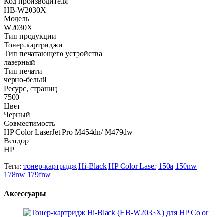
Код производителя
HB-W2030X
Модель
W2030X
Тип продукции
Тонер-картриджи
Тип печатающего устройства
лазерный
Тип печати
черно-белый
Ресурс, страниц
7500
Цвет
Черный
Совместимость
HP Color LaserJet Pro M454dn/ M479dw
Вендор
HP
Теги:
тонер-картридж
Hi-Black
HP Color Laser
150a
150nw
178nw
179fnw
Аксессуары