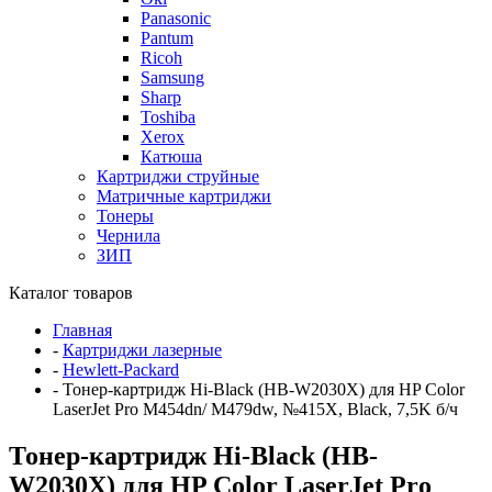
Panasonic
Pantum
Ricoh
Samsung
Sharp
Toshiba
Xerox
Катюша
Картриджи струйные
Матричные картриджи
Тонеры
Чернила
ЗИП
Каталог товаров
Главная
-
Картриджи лазерные
-
Hewlett-Packard
-
Тонер-картридж Hi-Black (HB-W2030X) для HP Color
LaserJet Pro M454dn/ M479dw, №415X, Black, 7,5K б/ч
Тонер-картридж Hi-Black (HB-
W2030X) для HP Color LaserJet Pro