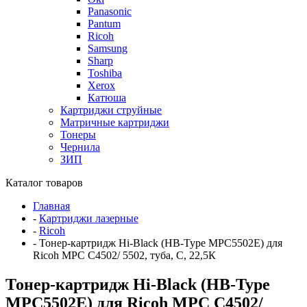
Panasonic
Pantum
Ricoh
Samsung
Sharp
Toshiba
Xerox
Катюша
Картриджи струйные
Матричные картриджи
Тонеры
Чернила
ЗИП
Каталог товаров
Главная
-
Картриджи лазерные
-
Ricoh
-
Тонер-картридж Hi-Black (HB-Type MPC5502E) для
Ricoh MPС C4502/ 5502, туба, C, 22,5К
Тонер-картридж Hi-Black (HB-Type
MPC5502E) для Ricoh MPС C4502/