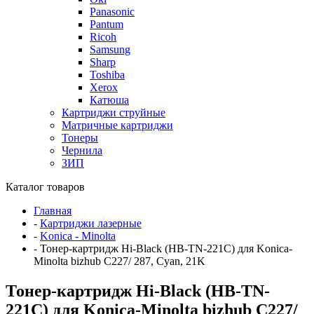
Panasonic
Pantum
Ricoh
Samsung
Sharp
Toshiba
Xerox
Катюша
Картриджи струйные
Матричные картриджи
Тонеры
Чернила
ЗИП
Каталог товаров
Главная
-
Картриджи лазерные
-
Konica - Minolta
-
Тонер-картридж Hi-Black (HB-TN-221C) для Konica-
Minolta bizhub C227/ 287, Cyan, 21K
Тонер-картридж Hi-Black (HB-TN-
221C) для Konica-Minolta bizhub C227/