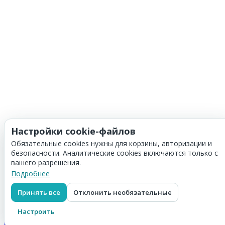
Настройки cookie-файлов
Обязательные cookies нужны для корзины, авторизации и
безопасности. Аналитические cookies включаются только с
вашего разрешения.
Подробнее
Принять все
Отклонить необязательные
Корзина
Скидка:
0
₽
Настроить
Итого:
0
₽
Оформить заказ