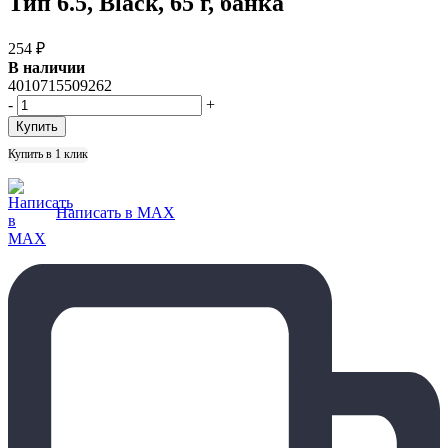
Тип 6.5, Black, 65 г, банка
254
₽
В наличии
4010715509262
-
+
Купить в 1 клик
Написать в MAX