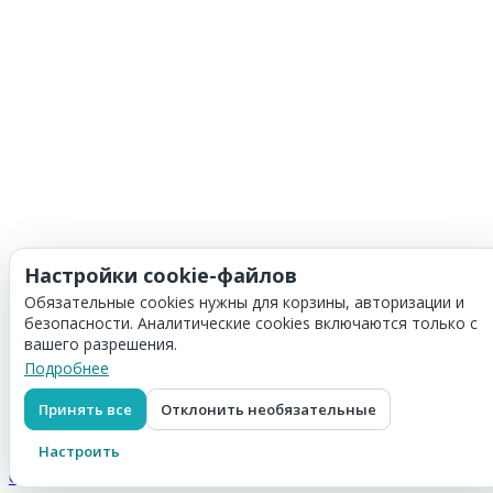
Настройки cookie-файлов
Обязательные cookies нужны для корзины, авторизации и
безопасности. Аналитические cookies включаются только с
вашего разрешения.
Подробнее
Принять все
Отклонить необязательные
Корзина
Скидка:
0
₽
Настроить
Итого:
0
₽
Оформить заказ