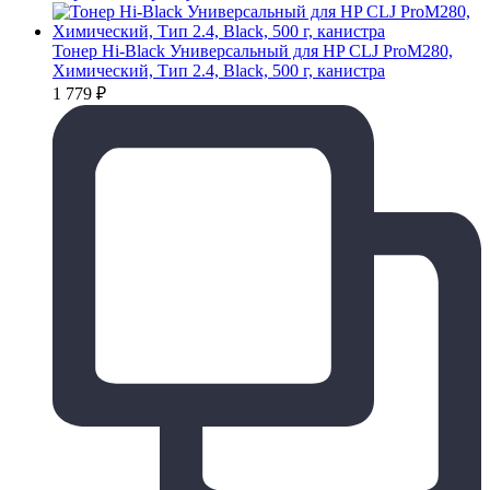
Тонер Hi-Black Универсальный для HP CLJ ProM280,
Химический, Тип 2.4, Black, 500 г, канистра
1 779
₽