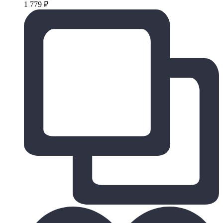
1 779
₽