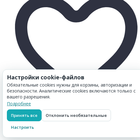
Настройки cookie-файлов
Обязательные cookies нужны для корзины, авторизации и
безопасности. Аналитические cookies включаются только с
вашего разрешения.
Подробнее
Товар добавлен в
корзину
Тонер Hi-Black Универсальный для Brother HL-2030,
Принять все
Отклонить необязательные
Тип 1.2, Black, 600 г, канистра
1 112
₽
Настроить
Перейти в корзину