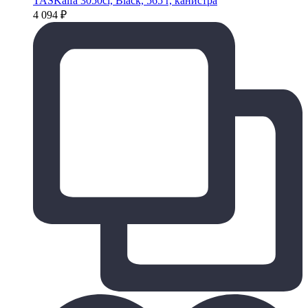
TASKalfa 3050ci, Black, 565 г, канистра
4 094
₽