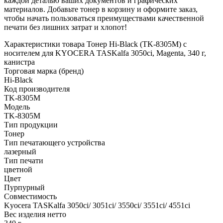
каждой деталью ваших документов и графических
материалов. Добавьте тонер в корзину и оформите заказ,
чтобы начать пользоваться преимуществами качественной
печати без лишних затрат и хлопот!
Характеристики товара Тонер Hi-Black (TK-8305M) с
носителем для KYOCERA TASKalfa 3050ci, Magenta, 340 г,
канистра
Торговая марка (бренд)
Hi-Black
Код производителя
TK-8305M
Модель
TK-8305M
Тип продукции
Тонер
Тип печатающего устройства
лазерный
Тип печати
цветной
Цвет
Пурпурный
Совместимость
Kyocera TASKalfa 3050ci/ 3051ci/ 3550ci/ 3551ci/ 4551ci
Вес изделия нетто