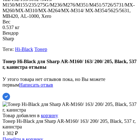
M150/M155/235/275G/M236/M276/M351/M451/5726/5731/MX-
M260/MX-M310/MX-M264/MX-M314/ MX-M354/5625/5631,
МВ420, AL-1000, Xero
Вес
0.537 кг
Вендор
Sharp
Теги:
Hi-Black
Тонер
Тонер Hi-Black для Sharp AR-M160/ 163/ 200/ 205, Black, 537
г, канистра отзывы
У этого товара нет отзывов пока, но Вы можете
первым
Написать отзыв
Товар добавлен в
корзину
Тонер Hi-Black для Sharp AR-M160/ 163/ 200/ 205, Black, 537 г,
канистра
1 302
₽
Перейти в корзину