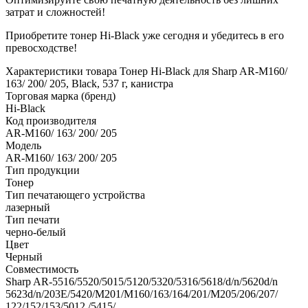
затрат и сложностей!
Приобретите тонер Hi-Black уже сегодня и убедитесь в его
превосходстве!
Характеристики товара Тонер Hi-Black для Sharp AR-M160/
163/ 200/ 205, Black, 537 г, канистра
Торговая марка (бренд)
Hi-Black
Код производителя
AR-M160/ 163/ 200/ 205
Модель
AR-M160/ 163/ 200/ 205
Тип продукции
Тонер
Тип печатающего устройства
лазерный
Тип печати
черно-белый
Цвет
Черный
Совместимость
Sharp AR-5516/5520/5015/5120/5320/5316/5618/d/n/5620d/n
5623d/n/203E/5420/M201/M160/163/164/201/M205/206/207/
122/152/153/5012 /5415/