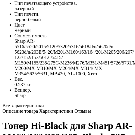
Тип печатающего устройства,
лазерный
Тип печати,
черно-белый
Цвет,
Черный
Совместимость,
Sharp AR-
5516/5520/5015/5120/5320/5316/5618/d/n/5620d/n
5623d/n/203E/5420/M201/M160/163/164/201/M205/206/207/
122/152/153/5012 /5415/
M150/M155/235/275G/M236/M276/M351/M451/5726/5731/
M260/MX-M310/MX-M264/MX-M314/ MX-
M354/5625/5631, МВ420, AL-1000, Xero
Вес,
0.537 кг
Вендор,
Sharp
Все характеристики
Описание товара
Характеристики
Отзывы
Тонер Hi-Black для Sharp AR-