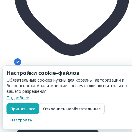
Товар добавлен в
корзину
Настройки cookie-файлов
Картридж Hi-Black (HB-C9732A) для HP CLJ 5500/ 5550,
Обязательные cookies нужны для корзины, авторизации и
Y, 11K
безопасности. Аналитические cookies включаются только с
5 624
₽
вашего разрешения.
Перейти в корзину
Подробнее
Картридж Hi-Black (HB-C9733A) для HP CLJ 5500/ 5550,
Принять все
Отклонить необязательные
M, 11K
5 624
₽
Настроить