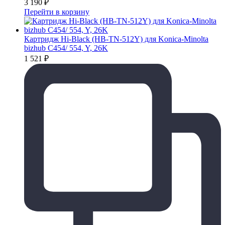
3 190
₽
Перейти в корзину
Картридж Hi-Black (HB-TN-512Y) для Konica-Minolta
bizhub C454/ 554, Y, 26K
1 521
₽