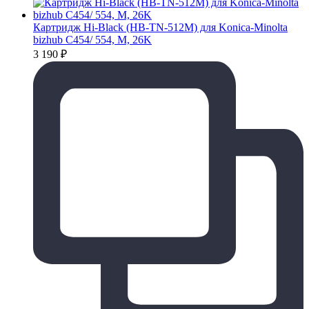
Картридж Hi-Black (HB-TN-512M) для Konica-Minolta
bizhub C454/ 554, M, 26K
3 190
₽