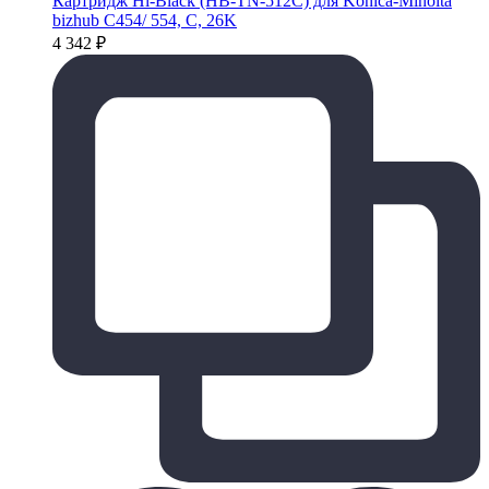
Картридж Hi-Black (HB-TN-512C) для Konica-Minolta
bizhub C454/ 554, C, 26K
4 342
₽