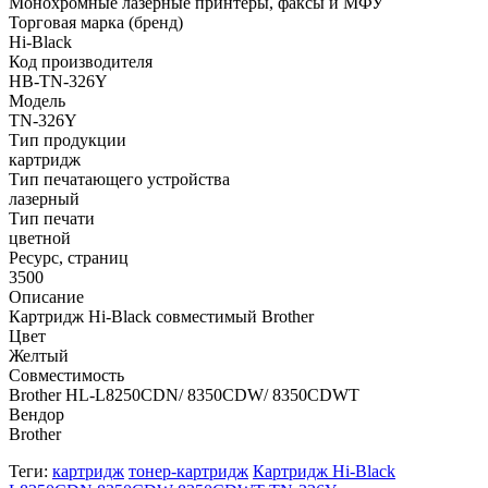
Монохромные лазерные принтеры, факсы и МФУ
Торговая марка (бренд)
Hi-Black
Код производителя
HB-TN-326Y
Модель
TN-326Y
Тип продукции
картридж
Тип печатающего устройства
лазерный
Тип печати
цветной
Ресурс, страниц
3500
Описание
Картридж Hi-Black совместимый Brother
Цвет
Желтый
Совместимость
Brother HL-L8250CDN/ 8350CDW/ 8350CDWT
Вендор
Brother
Теги:
картридж
тонер-картридж
Картридж Hi-Black