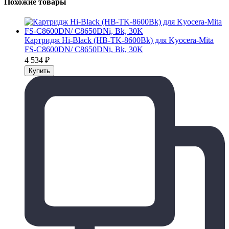
Похожие товары
Картридж Hi-Black (HB-TK-8600Bk) для Kyocera-Mita
FS-C8600DN/ C8650DNi, Bk, 30K
4 534
₽