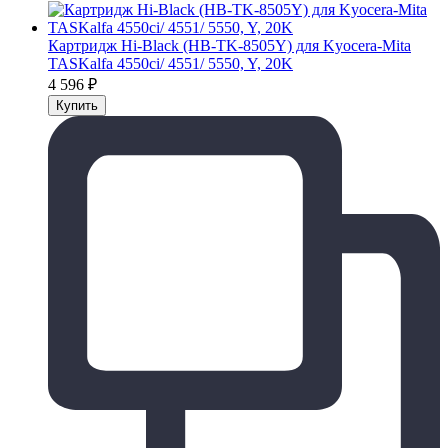
Картридж Hi-Black (HB-TK-8505Y) для Kyocera-Mita
TASKalfa 4550ci/ 4551/ 5550, Y, 20K
4 596
₽