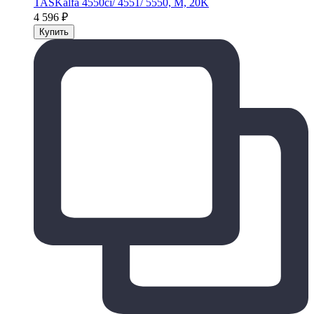
TASKalfa 4550ci/ 4551/ 5550, M, 20K
4 596
₽