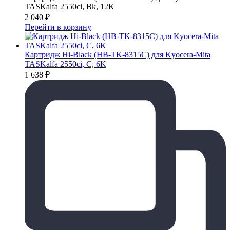
TASKalfa 2550ci, Bk, 12K
2 040
₽
Перейти в корзину
Картридж Hi-Black (HB-TK-8315C) для Kyocera-Mita
TASKalfa 2550ci, C, 6K
1 638
₽