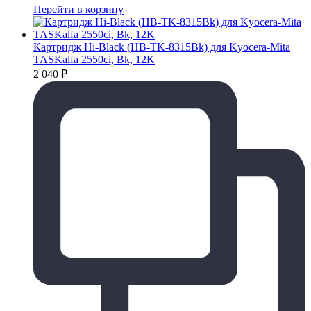
Перейти в корзину
Картридж Hi-Black (HB-TK-8315Bk) для Kyocera-Mita
TASKalfa 2550ci, Bk, 12K
2 040
₽