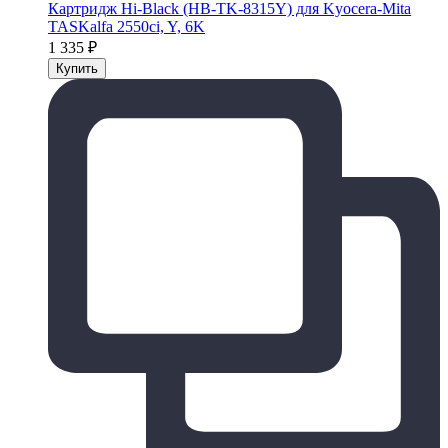
Картридж Hi-Black (HB-TK-8315Y) для Kyocera-Mita
TASKalfa 2550ci, Y, 6K
1 335
₽