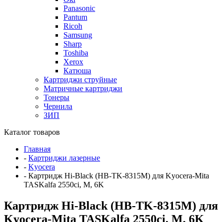
Panasonic
Pantum
Ricoh
Samsung
Sharp
Toshiba
Xerox
Катюша
Картриджи струйные
Матричные картриджи
Тонеры
Чернила
ЗИП
Каталог товаров
Главная
-
Картриджи лазерные
-
Kyocera
-
Картридж Hi-Black (HB-TK-8315M) для Kyocera-Mita
TASKalfa 2550ci, M, 6K
Картридж Hi-Black (HB-TK-8315M) для
Kyocera-Mita TASKalfa 2550ci, M, 6K