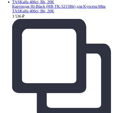
Картридж Hi-Black (HB-TK-5215Bk) для Kyocera-Mita
TASKalfa 406ci, Bk, 20K
3 536
₽