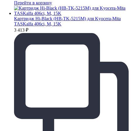
Перейти в корзину
Картридж Hi-Black (HB-TK-5215M) для Kyocera-Mita
TASKalfa 406ci, M, 15K
3 413
₽