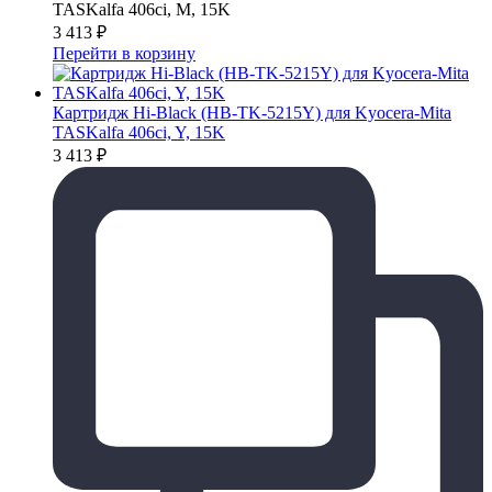
TASKalfa 406ci, M, 15K
3 413
₽
Перейти в корзину
Картридж Hi-Black (HB-TK-5215Y) для Kyocera-Mita
TASKalfa 406ci, Y, 15K
3 413
₽