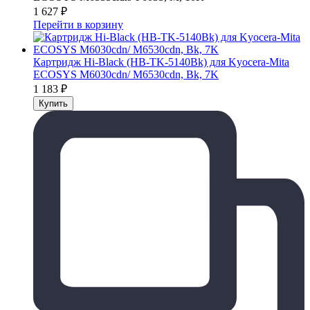
1 627
₽
Перейти в корзину
Картридж Hi-Black (HB-TK-5140Bk) для Kyocera-Mita
ECOSYS M6030cdn/ M6530cdn, Bk, 7K
1 183
₽