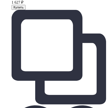
1 627
₽