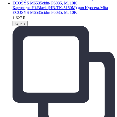
Картридж Hi-Black (HB-TK-5150M) для Kyocera-Mita
ECOSYS M6535cidn/ P6035, M, 10K
1 627
₽