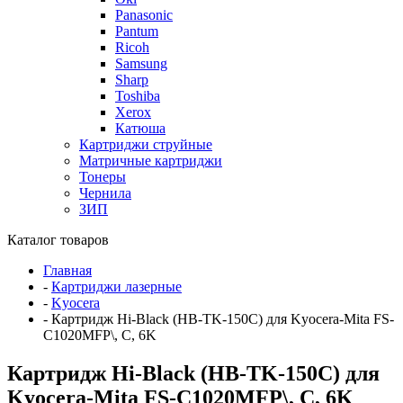
Panasonic
Pantum
Ricoh
Samsung
Sharp
Toshiba
Xerox
Катюша
Картриджи струйные
Матричные картриджи
Тонеры
Чернила
ЗИП
Каталог товаров
Главная
-
Картриджи лазерные
-
Kyocera
-
Картридж Hi-Black (HB-TK-150C) для Kyocera-Mita FS-
C1020MFP\, C, 6K
Картридж Hi-Black (HB-TK-150C) для
Kyocera-Mita FS-C1020MFP\, C, 6K