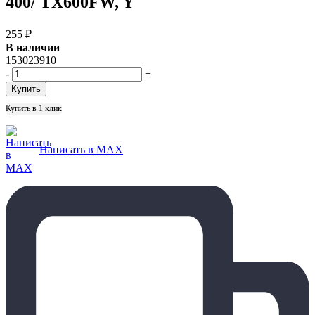
400/ TX600FW, Y
255
₽
В наличии
153023910
-
+
Купить в 1 клик
Написать в MAX