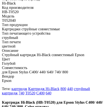
Hi-Black
Код производителя
HB-T0520
Модель
T052040
Тип продукции
Картриджи струйные совместимые
Тип печатающего устройства
струйный
Тип печати
цветной
Описание
Струйный картридж Hi-Black совместимый Epson
Цвет
Голубой
Совместимость
для Epson Stylus C400/ 440/ 640/ 740/ 800
Вендор
Epson
Теги:
картридж
Картридж Hi-Black
800
440
струйный
картридж
740
T0520
C400
640
Картридж Hi-Black (HB-T0520) для Epson Stylus C400/ 440/
640/ 740/ 800, Color отзывы