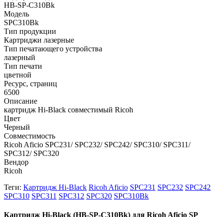
HB-SP-C310Bk
Модель
SPC310Bk
Тип продукции
Картриджи лазерные
Тип печатающего устройства
лазерный
Тип печати
цветной
Ресурс, страниц
6500
Описание
картридж Hi-Black совместимый Ricoh
Цвет
Черный
Совместимость
Ricoh Aficio SPC231/ SPC232/ SPC242/ SPC310/ SPC311/
SPC312/ SPC320
Вендор
Ricoh
Теги:
Картридж Hi-Black
Ricoh Aficio
SPC231
SPC232
SPC242
SPC310
SPC311
SPC312
SPC320
SPC310Bk
Картридж Hi-Black (HB-SP-C310Bk) для Ricoh Aficio SP