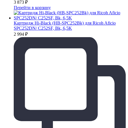
3 873
₽
Перейти в корзину
Картридж Hi-Black (HB-SPC252Bk) для Ricoh Aficio
SPC252DN/ C252SF, Bk, 6,5K
2 994
₽