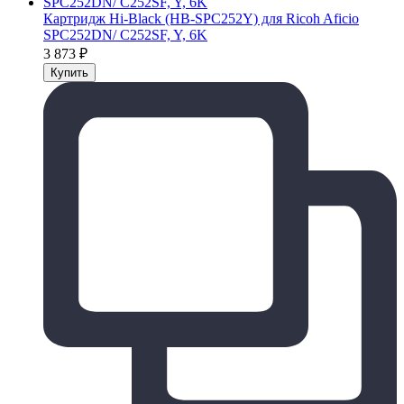
Картридж Hi-Black (HB-SPC252Y) для Ricoh Aficio
SPC252DN/ C252SF, Y, 6K
3 873
₽