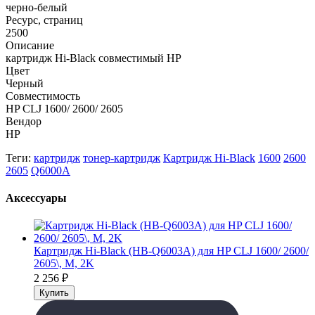
черно-белый
Ресурс, страниц
2500
Описание
картридж Hi-Black совместимый HP
Цвет
Черный
Совместимость
HP CLJ 1600/ 2600/ 2605
Вендор
HP
Теги:
картридж
тонер-картридж
Картридж Hi-Black
1600
2600
2605
Q6000A
Аксессуары
Картридж Hi-Black (HB-Q6003A) для HP CLJ 1600/ 2600/
2605\, M, 2K
2 256
₽