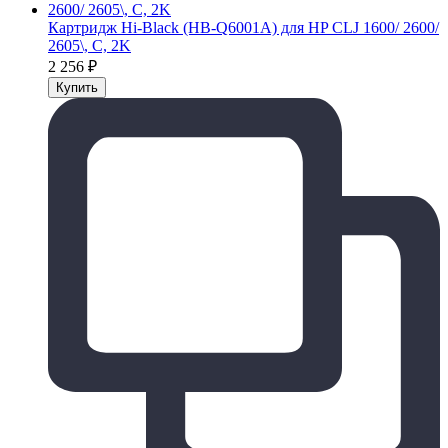
Картридж Hi-Black (HB-Q6001A) для HP CLJ 1600/ 2600/
2605\, C, 2K
2 256
₽