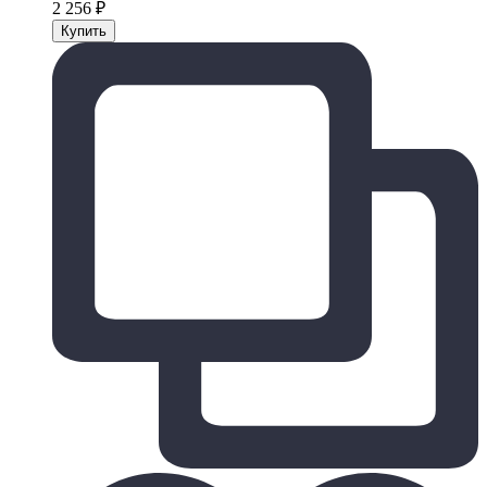
2 256
₽