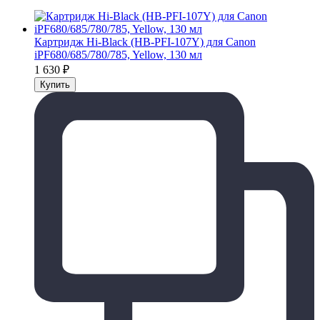
Картридж Hi-Black (HB-PFI-107Y) для Canon
iPF680/685/780/785, Yellow, 130 мл
1 630
₽