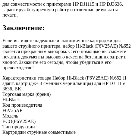
для совместимости с принтерами HP DJ1115 и HP DJ3636,
гарантируя безупречную работу и отличные результаты
печати.
Заключение:
Если вы ищете надежные и экономичные картриджи для
вашего струйного принтера, набор Hi-Black (F6V25AE) №652
является прекрасным выбором. С его помощью вы сможете
печатать документы высокого качества без лишних затрат и
хлопот. Закажите его сегодня, чтобы убедиться в его
превосходстве!
Характеристики товара Набор Hi-Black (F6V25AE) №652 (1
адапт. картридж+ 3 сменных чернильницы) для HP DJ1115/
3636, BK
Торговая марка (бренд)
Hi-Black
Код производителя
F6V25AE
Модель
ECO(F6V25AE)
Тип продукции
Картриджи струйные совместимые