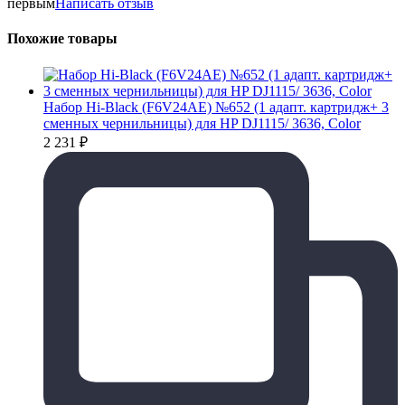
первым
Написать отзыв
Похожие товары
Набор Hi-Black (F6V24AE) №652 (1 адапт. картридж+ 3
сменных чернильницы) для HP DJ1115/ 3636, Color
2 231
₽