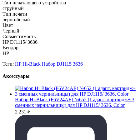
Тип печатающего устройства
струйный
Тип печати
черно-белый
Цвет
Черный
Совместимость
HP DJ1115/ 3636
Вендор
HP
Теги:
HP
Hi-Black
Набор
DJ1115
3636
Аксессуары
Набор Hi-Black (F6V24AE) №652 (1 адапт. картридж+ 3
сменных чернильницы) для HP DJ1115/ 3636, Color
2 231
₽