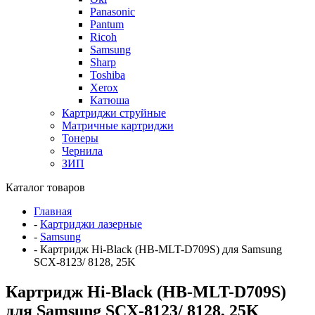
Panasonic
Pantum
Ricoh
Samsung
Sharp
Toshiba
Xerox
Катюша
Картриджи струйные
Матричные картриджи
Тонеры
Чернила
ЗИП
Каталог товаров
Главная
-
Картриджи лазерные
-
Samsung
-
Картридж Hi-Black (HB-MLT-D709S) для Samsung
SCX-8123/ 8128, 25K
Картридж Hi-Black (HB-MLT-D709S)
для Samsung SCX-8123/ 8128, 25K