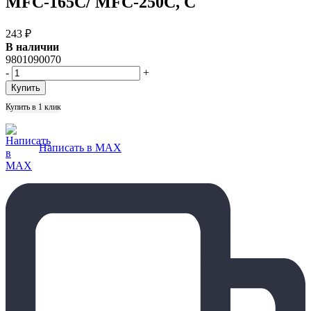
MFC-165C/ MFC-250C, C
243
₽
В наличии
9801090070
-
+
Купить в 1 клик
Написать в MAX