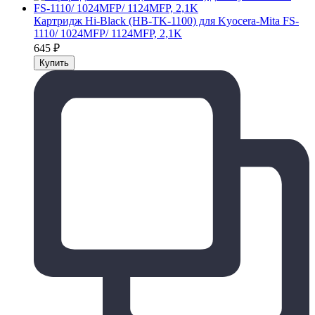
Картридж Hi-Black (HB-TK-1100) для Kyocera-Mita FS-
1110/ 1024MFP/ 1124MFP, 2,1K
645
₽