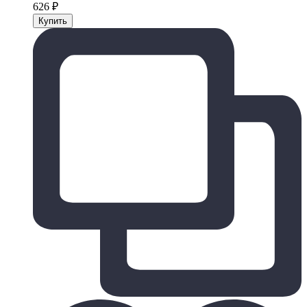
626
₽