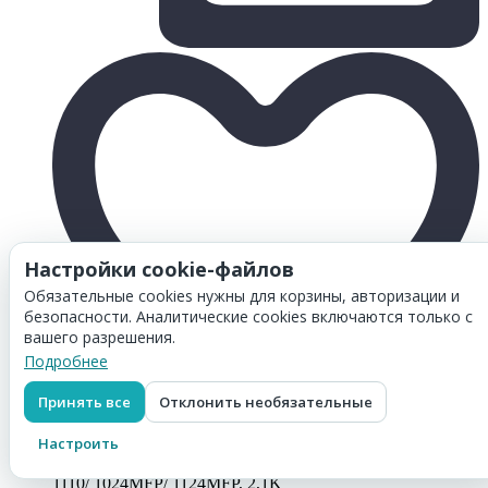
Настройки cookie-файлов
Обязательные cookies нужны для корзины, авторизации и
безопасности. Аналитические cookies включаются только с
вашего разрешения.
Подробнее
Принять все
Отклонить необязательные
Настроить
Товар добавлен в
корзину
Картридж Hi-Black (HB-TK-1100) для Kyocera-Mita FS-
1110/ 1024MFP/ 1124MFP, 2,1K