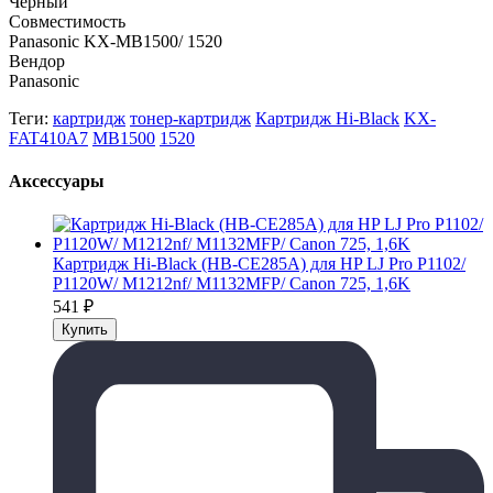
Черный
Совместимость
Panasonic KX-MB1500/ 1520
Вендор
Panasonic
Теги:
картридж
тонер-картридж
Картридж Hi-Black
KX-
FAT410A7
MB1500
1520
Аксессуары
Картридж Hi-Black (HB-CE285A) для HP LJ Pro P1102/
P1120W/ M1212nf/ M1132MFP/ Canon 725, 1,6K
541
₽