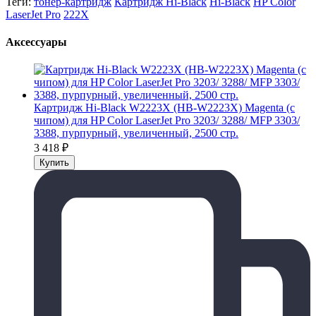
Теги:
тонер-картридж
Картридж Hi-Black
Hi-Black
HP Color
LaserJet Pro
222X
Аксессуары
Картридж Hi-Black W2223X (HB-W2223X) Magenta (с
чипом) для HP Color LaserJet Pro 3203/ 3288/ MFP 3303/
3388, пурпурный, увеличенный, 2500 стр.
3 418
₽