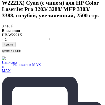
W2221X) Cyan (с чипом) для HP Color
LaserJet Pro 3203/ 3288/ MFP 3303/
3388, голубой, увеличенный, 2500 стр.
3 418
₽
В наличии
HB-W2221X
-
+
Купить в 1 клик
Написать в MAX