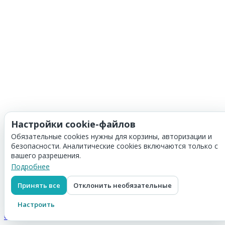
Настройки cookie-файлов
Обязательные cookies нужны для корзины, авторизации и
безопасности. Аналитические cookies включаются только с
вашего разрешения.
Подробнее
Принять все
Отклонить необязательные
Корзина
Скидка:
0
₽
Настроить
Итого:
0
₽
Оформить заказ