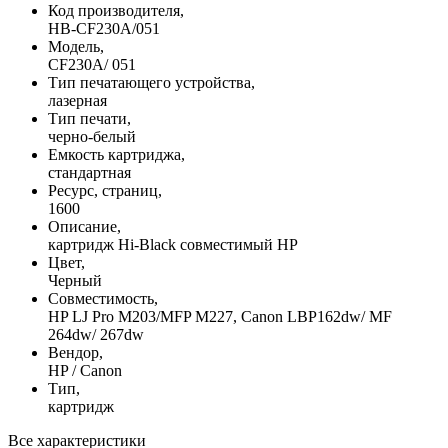
Код производителя,
HB-CF230A/051
Модель,
CF230A/ 051
Тип печатающего устройства,
лазерная
Тип печати,
черно-белый
Емкость картриджа,
стандартная
Ресурс, страниц,
1600
Описание,
картридж Hi-Black совместимый HP
Цвет,
Черный
Совместимость,
HP LJ Pro M203/MFP M227, Canon LBP162dw/ MF
264dw/ 267dw
Вендор,
HP / Canon
Тип,
картридж
Все характеристики