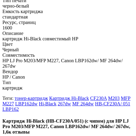
Тип печати
черно-белый
Емкость картриджа
стандартная
Ресурс, страниц
1600
Описание
картридж Hi-Black совместимый HP
Цвет
Черный
Совместимость
HP LJ Pro M203/MFP M227, Canon LBP162dw/ MF 264dw/
267dw
Вендор
HP / Canon
Тип
картридж
Теги:
тонер-картридж
Картридж Hi-Black
CF230A
M203
MFP
M227
LBP162dw
Hi-Black
267dw
MF 264dw
HB-CF230A/ 051
LBP162
Картридж Hi-Black (HB-CF230A/051) (с чипом) для HP LJ
Pro M203/MFP M227, Canon LBP162dw/ MF 264dw/ 267dw,
1,6к отзывы