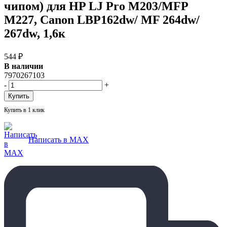
чипом) для HP LJ Pro M203/MFP
M227, Canon LBP162dw/ MF 264dw/
267dw, 1,6к
544
₽
В наличии
7970267103
-
+
Купить в 1 клик
Написать в MAX