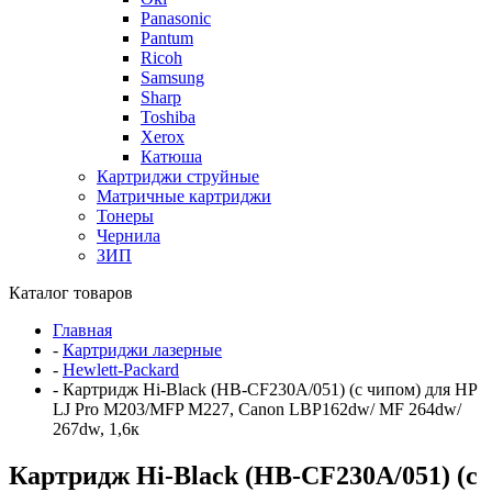
Panasonic
Pantum
Ricoh
Samsung
Sharp
Toshiba
Xerox
Катюша
Картриджи струйные
Матричные картриджи
Тонеры
Чернила
ЗИП
Каталог товаров
Главная
-
Картриджи лазерные
-
Hewlett-Packard
-
Картридж Hi-Black (HB-CF230A/051) (с чипом) для HP
LJ Pro M203/MFP M227, Canon LBP162dw/ MF 264dw/
267dw, 1,6к
Картридж Hi-Black (HB-CF230A/051) (с