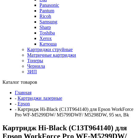
Panasonic
Pantum
Ricoh
Samsung
Sharp
Toshiba
Xerox
Катюша
Картриджи струйные
Матричные картриджи
Тонеры
Чернила
ЗИП
Каталог товаров
Главная
-
Картриджи лазерные
-
Epson
-
Картридж Hi-Black (C13T964140) для Epson WorkForce
Pro WF-M5299DW/ M5799DWF/ M5298DW, 95 мл, Bk
Картридж Hi-Black (C13T964140) для
Epson WorkForce Pro WF-M5299DW/