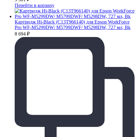
Перейти в корзину
Картридж Hi-Black (C13T966140) для Epson WorkForce
Pro WF-M5299DW/ M5799DWF/ M5298DW, 727 мл, Bk
8 694
₽