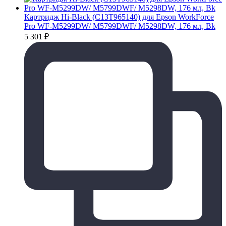
Картридж Hi-Black (C13T965140) для Epson WorkForce
Pro WF-M5299DW/ M5799DWF/ M5298DW, 176 мл, Bk
5 301
₽