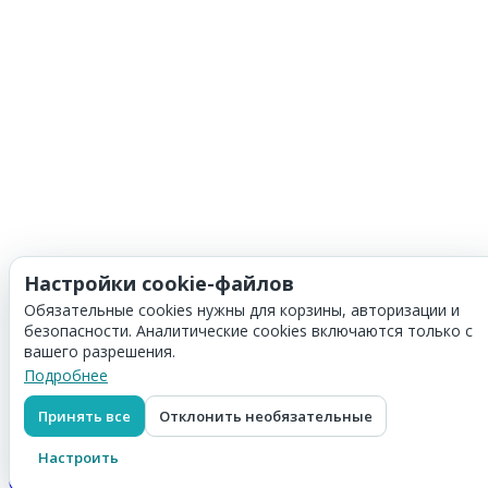
Настройки cookie-файлов
Обязательные cookies нужны для корзины, авторизации и
безопасности. Аналитические cookies включаются только с
вашего разрешения.
Подробнее
Принять все
Отклонить необязательные
Корзина
Скидка:
0
₽
Настроить
Итого:
0
₽
Оформить заказ