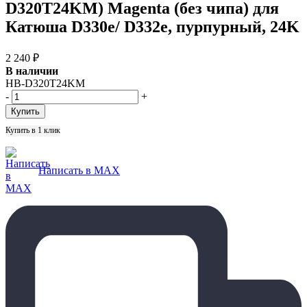
D320T24KM) Magenta (без чипа) для
Катюша D330e/ D332e, пурпурный, 24K
2 240
₽
В наличии
HB-D320T24KM
-
+
Купить в 1 клик
Написать в MAX