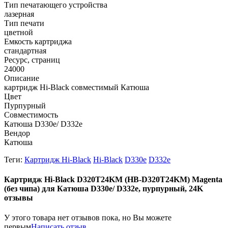
Тип печатающего устройства
лазерная
Тип печати
цветной
Емкость картриджа
стандартная
Ресурс, страниц
24000
Описание
картридж Hi-Black совместимый Катюша
Цвет
Пурпурный
Совместимость
Катюша D330e/ D332e
Вендор
Катюша
Теги:
Картридж Hi-Black
Hi-Black
D330e
D332e
Картридж Hi-Black D320T24KM (HB-D320T24KM) Magenta
(без чипа) для Катюша D330e/ D332e, пурпурный, 24K
отзывы
У этого товара нет отзывов пока, но Вы можете
первым
Написать отзыв