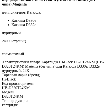
чипа) Magenta
для принтеров Катюша:
Катюша D330e
Катюша D332e
пурпурный
24000 страниц
совместимый
Характеристики товара Картридж Hi-Black D320T24KM (HB-
D320T24KM) Magenta (без чипа) для Катюша D330e/ D332e,
пурпурный, 24K
Торговая марка (бренд)
Hi-Black
Код производителя
HB-D320T24KM
Модель
D320T24KM
Тип продукции
картридж