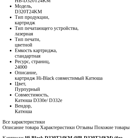
HB-D320T24KM
Модель,
D320T24KM
Тип продукции,
картридж
Тип печатающего устройства,
лазерная
Тип печати,
цветной
Емкость картриджа,
стандартная
Ресурс, страниц,
24000
Описание,
картридж Hi-Black совместимый Катюша
Цвет,
Пурпурный
Совместимость,
Катюша D330e/ D332e
Вендор,
Катюша
Все характеристики
Описание товара
Характеристики
Отзывы
Похожие товары
Картридж
Hi-Black D320T24KM (HB-D320T24KM) (без