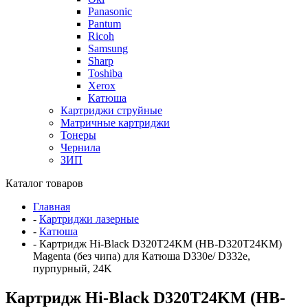
Panasonic
Pantum
Ricoh
Samsung
Sharp
Toshiba
Xerox
Катюша
Картриджи струйные
Матричные картриджи
Тонеры
Чернила
ЗИП
Каталог товаров
Главная
-
Картриджи лазерные
-
Катюша
-
Картридж Hi-Black D320T24KM (HB-D320T24KM)
Magenta (без чипа) для Катюша D330e/ D332e,
пурпурный, 24K
Картридж Hi-Black D320T24KM (HB-