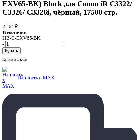
EXV65-BK) Black для Canon iR C3322/
C3326/ C3326i, чёрный, 17500 стр.
2 564
₽
В наличии
HB-C-EXV65-BK
-
+
Купить в 1 клик
Написать в MAX