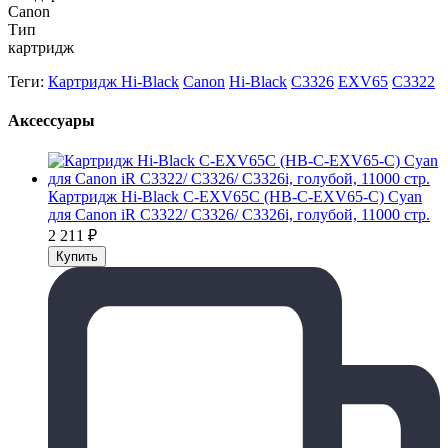
Canon
Тип
картридж
Теги:
Картридж Hi-Black
Canon
Hi-Black
C3326
EXV65
C3322
Аксессуары
Картридж Hi-Black C-EXV65C (HB-C-EXV65-C) Cyan
для Canon iR C3322/ C3326/ C3326i, голубой, 11000 стр.
2 211
₽