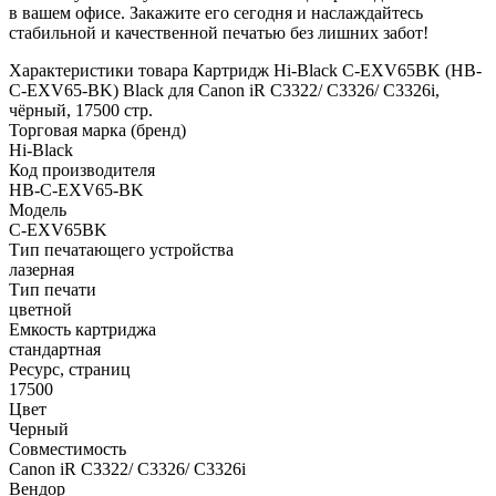
в вашем офисе. Закажите его сегодня и наслаждайтесь
стабильной и качественной печатью без лишних забот!
Характеристики товара Картридж Hi-Black C-EXV65BK (HB-
C-EXV65-BK) Black для Canon iR C3322/ C3326/ C3326i,
чёрный, 17500 стр.
Торговая марка (бренд)
Hi-Black
Код производителя
HB-C-EXV65-BK
Модель
C-EXV65BK
Тип печатающего устройства
лазерная
Тип печати
цветной
Емкость картриджа
стандартная
Ресурс, страниц
17500
Цвет
Черный
Совместимость
Canon iR C3322/ C3326/ C3326i
Вендор