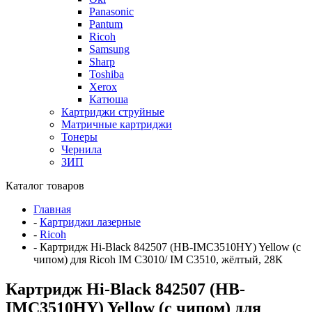
Panasonic
Pantum
Ricoh
Samsung
Sharp
Toshiba
Xerox
Катюша
Картриджи струйные
Матричные картриджи
Тонеры
Чернила
ЗИП
Каталог товаров
Главная
-
Картриджи лазерные
-
Ricoh
-
Картридж Hi-Black 842507 (HB-IMC3510HY) Yellow (с
чипом) для Ricoh IM C3010/ IM C3510, жёлтый, 28К
Картридж Hi-Black 842507 (HB-
IMC3510HY) Yellow (с чипом) для