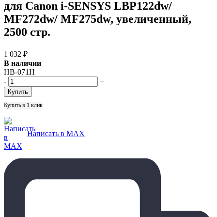
для Canon i-SENSYS LBP122dw/
MF272dw/ MF275dw, увеличенный,
2500 стр.
1 032
₽
В наличии
HB-071H
-
+
Купить в 1 клик
Написать в MAX