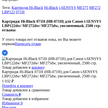
Теги:
Картридж Hi-Black
Hi-Black
i-SENSYS
MF275
MF272
LBP122
071H
Картридж Hi-Black 071H (HB-071H) для Canon i-SENSYS
LBP122dw/ MF272dw/ MF275dw, увеличенный, 2500 стр.
отзывы
У этого товара нет отзывов пока, но Вы можете
первым
Написать отзыв
Товар добавлен в
корзину
Картридж Hi-Black 071H (HB-071H) для Canon i-SENSYS
LBP122dw/ MF272dw/ MF275dw, увеличенный, 2500 стр.
1 032
₽
Перейти в корзину
Товар добавлен к сравнению
Сравнить
0
Товар добавлен в избранное
Избранное
0
Магазин