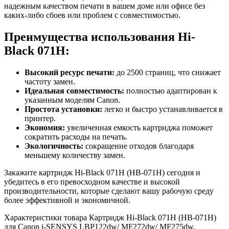
надежным качеством печати в вашем доме или офисе без
каких-либо сбоев или проблем с совместимостью.
Преимущества использования Hi-
Black 071H:
Высокий ресурс печати:
до 2500 страниц, что снижает
частоту замен.
Идеальная совместимость:
полностью адаптирован к
указанным моделям Canon.
Простота установки:
легко и быстро устанавливается в
принтер.
Экономия:
увеличенная емкость картриджа поможет
сократить расходы на печать.
Экологичность:
сокращение отходов благодаря
меньшему количеству замен.
Закажите картридж Hi-Black 071H (HB-071H) сегодня и
убедитесь в его превосходном качестве и высокой
производительности, которые сделают вашу рабочую среду
более эффективной и экономичной.
Характеристики товара Картридж Hi-Black 071H (HB-071H)
для Canon i-SENSYS LBP122dw/ MF272dw/ MF275dw,