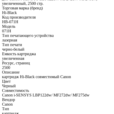
увеличенный, 2500 стр.
Торговая марка (бренд)
Hi-Black
Код производителя
HB-071H
Модель
071H
Тип печатающего устройства
лазерная
Тип печати
черно-белый
Емкость картриджа
увеличенная
Ресурс, страниц
2500
Описание
картридж Hi-Black совместимый Canon
Цвет
Черный
Совместимость
Canon i-SENSYS LBP122dw/ MF272dw/ MF275dw
Вендор
Canon
Тип
картридж