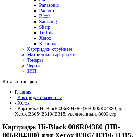
Panasonic
Pantum
Ricoh
Samsung
Sharp
Toshiba
Xerox
Катюша
Картриджи струйные
Матричные картриджи
Тонеры
Чернила
ЗИП
Каталог товаров
Главная
-
Картриджи лазерные
-
Xerox
-
Картридж Hi-Black 006R04380 (HB-006R04380) для
Xerox B305/ B310/ B315, увеличенный, 8000 стр.
Картридж Hi-Black 006R04380 (HB-
006R04380) для Xerox B305/ B310/ B315,