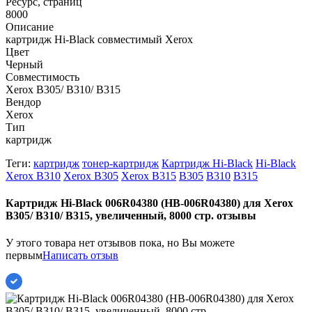
Ресурс, страниц
8000
Описание
картридж Hi-Black совместимый Xerox
Цвет
Черный
Совместимость
Xerox B305/ B310/ B315
Вендор
Xerox
Тип
картридж
Теги:
картридж
тонер-картридж
Картридж Hi-Black
Hi-Black
Xerox B310
Xerox B305
Xerox B315
B305
B310
B315
Картридж Hi-Black 006R04380 (HB-006R04380) для Xerox
B305/ B310/ B315, увеличенный, 8000 стр. отзывы
У этого товара нет отзывов пока, но Вы можете
первым
Написать отзыв