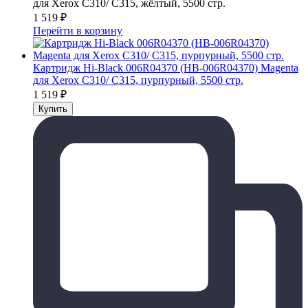
для Xerox C310/ C315, жёлтый, 5500 стр.
1 519
₽
Перейти в корзину
Картридж Hi-Black 006R04370 (HB-006R04370) Magenta
для Xerox C310/ C315, пурпурный, 5500 стр.
1 519
₽