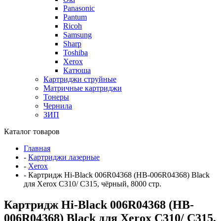
Panasonic
Pantum
Ricoh
Samsung
Sharp
Toshiba
Xerox
Катюша
Картриджи струйные
Матричные картриджи
Тонеры
Чернила
ЗИП
Каталог товаров
Главная
-
Картриджи лазерные
-
Xerox
-
Картридж Hi-Black 006R04368 (HB-006R04368) Black
для Xerox C310/ C315, чёрный, 8000 стр.
Картридж Hi-Black 006R04368 (HB-
006R04368) Black для Xerox C310/ C315,