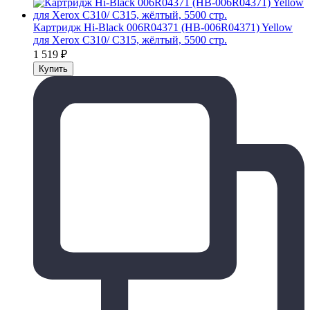
Картридж Hi-Black 006R04371 (HB-006R04371) Yellow
для Xerox C310/ C315, жёлтый, 5500 стр.
1 519
₽