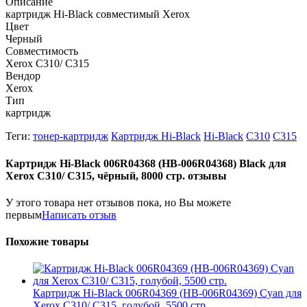
Описание
картридж Hi-Black совместимый Xerox
Цвет
Черный
Совместимость
Xerox C310/ C315
Вендор
Xerox
Тип
картридж
Теги:
тонер-картридж
Картридж Hi-Black
Hi-Black
C310
C315
Картридж Hi-Black 006R04368 (HB-006R04368) Black для
Xerox C310/ C315, чёрный, 8000 стр. отзывы
У этого товара нет отзывов пока, но Вы можете
первым
Написать отзыв
Похожие товары
Картридж Hi-Black 006R04369 (HB-006R04369) Cyan для
Xerox C310/ C315, голубой, 5500 стр.