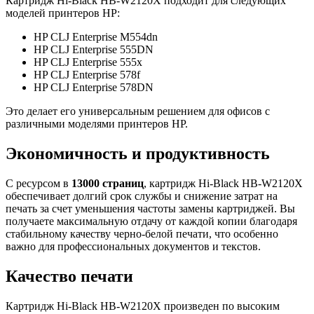
Картридж Hi-Black HB-W2120X подходит для следующих
моделей принтеров HP:
HP CLJ Enterprise M554dn
HP CLJ Enterprise 555DN
HP CLJ Enterprise 555x
HP CLJ Enterprise 578f
HP CLJ Enterprise 578DN
Это делает его универсальным решением для офисов с
различными моделями принтеров HP.
Экономичность и продуктивность
С ресурсом в
13000 страниц
, картридж Hi-Black HB-W2120X
обеспечивает долгий срок службы и снижение затрат на
печать за счет уменьшения частоты замены картриджей. Вы
получаете максимальную отдачу от каждой копии благодаря
стабильному качеству черно-белой печати, что особенно
важно для профессиональных документов и текстов.
Качество печати
Картридж Hi-Black HB-W2120X произведен по высоким