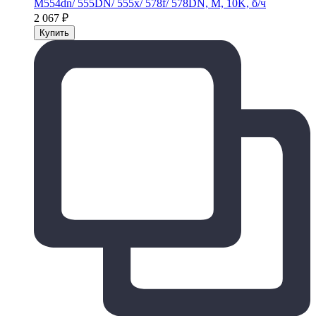
M554dn/ 555DN/ 555x/ 578f/ 578DN, M, 10K, б/ч
2 067
₽