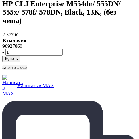
HP CLJ Enterprise M554dn/ 555DN/
555x/ 578f/ 578DN, Black, 13K, (без
чипа)
2 377
₽
В наличии
98927860
-
+
Купить в 1 клик
Написать в MAX