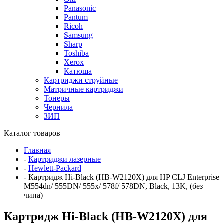
Panasonic
Pantum
Ricoh
Samsung
Sharp
Toshiba
Xerox
Катюша
Картриджи струйные
Матричные картриджи
Тонеры
Чернила
ЗИП
Каталог товаров
Главная
-
Картриджи лазерные
-
Hewlett-Packard
-
Картридж Hi-Black (HB-W2120X) для HP CLJ Enterprise
M554dn/ 555DN/ 555x/ 578f/ 578DN, Black, 13K, (без
чипа)
Картридж Hi-Black (HB-W2120X) для