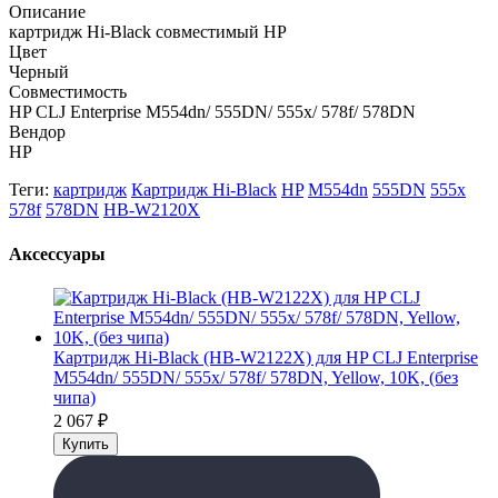
Описание
картридж Hi-Black совместимый HP
Цвет
Черный
Совместимость
HP CLJ Enterprise M554dn/ 555DN/ 555x/ 578f/ 578DN
Вендор
HP
Теги:
картридж
Картридж Hi-Black
HP
M554dn
555DN
555x
578f
578DN
HB-W2120X
Аксессуары
Картридж Hi-Black (HB-W2122X) для HP CLJ Enterprise
M554dn/ 555DN/ 555x/ 578f/ 578DN, Yellow, 10K, (без
чипа)
2 067
₽