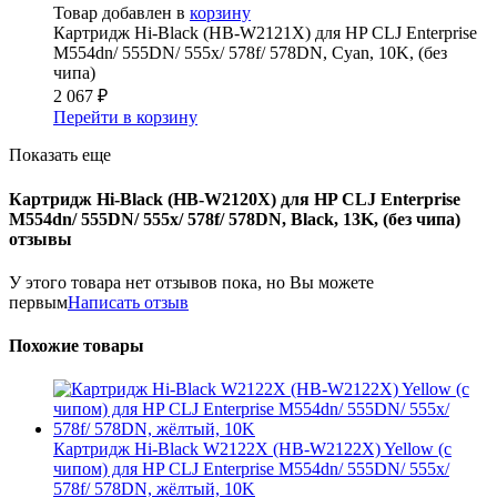
Товар добавлен в
корзину
Картридж Hi-Black (HB-W2121X) для HP CLJ Enterprise
M554dn/ 555DN/ 555x/ 578f/ 578DN, Cyan, 10K, (без
чипа)
2 067
₽
Перейти в корзину
Показать еще
Картридж Hi-Black (HB-W2120X) для HP CLJ Enterprise
M554dn/ 555DN/ 555x/ 578f/ 578DN, Black, 13K, (без чипа)
отзывы
У этого товара нет отзывов пока, но Вы можете
первым
Написать отзыв
Похожие товары
Картридж Hi-Black W2122X (HB-W2122X) Yellow (с
чипом) для HP CLJ Enterprise M554dn/ 555DN/ 555x/
578f/ 578DN, жёлтый, 10K