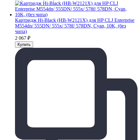
Картридж Hi-Black (HB-W2121X) для HP CLJ Enterprise
M554dn/ 555DN/ 555x/ 578f/ 578DN, Cyan, 10K, (без
чипа)
2 067
₽