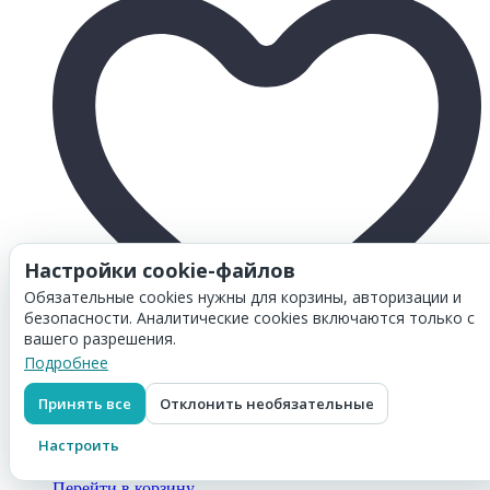
Настройки cookie-файлов
Обязательные cookies нужны для корзины, авторизации и
безопасности. Аналитические cookies включаются только с
вашего разрешения.
Подробнее
Товар добавлен в
корзину
Принять все
Отклонить необязательные
Картридж Hi-Black W2122X (HB-W2122X) Yellow (с
чипом) для HP CLJ Enterprise M554dn/ 555DN/ 555x/
Настроить
578f/ 578DN, жёлтый, 10K
2 728
₽
Перейти в корзину