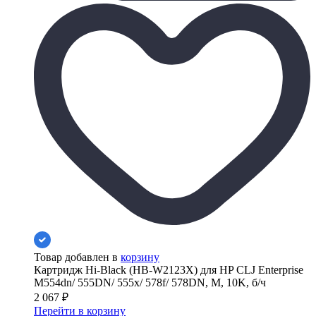
Товар добавлен в
корзину
Картридж Hi-Black (HB-W2123X) для HP CLJ Enterprise
M554dn/ 555DN/ 555x/ 578f/ 578DN, M, 10K, б/ч
2 067
₽
Перейти в корзину