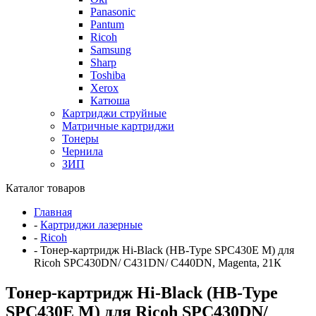
Panasonic
Pantum
Ricoh
Samsung
Sharp
Toshiba
Xerox
Катюша
Картриджи струйные
Матричные картриджи
Тонеры
Чернила
ЗИП
Каталог товаров
Главная
-
Картриджи лазерные
-
Ricoh
-
Тонер-картридж Hi-Black (HB-Type SPC430E M) для
Ricoh SPC430DN/ C431DN/ C440DN, Magenta, 21К
Тонер-картридж Hi-Black (HB-Type
SPC430E M) для Ricoh SPC430DN/