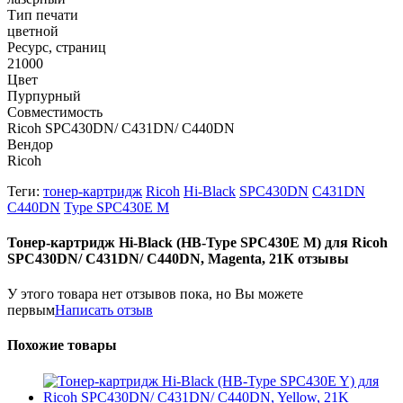
Тип печати
цветной
Ресурс, страниц
21000
Цвет
Пурпурный
Совместимость
Ricoh SPC430DN/ C431DN/ C440DN
Вендор
Ricoh
Теги:
тонер-картридж
Ricoh
Hi-Black
SPC430DN
C431DN
C440DN
Type SPC430E M
Тонер-картридж Hi-Black (HB-Type SPC430E M) для Ricoh
SPC430DN/ C431DN/ C440DN, Magenta, 21К отзывы
У этого товара нет отзывов пока, но Вы можете
первым
Написать отзыв
Похожие товары