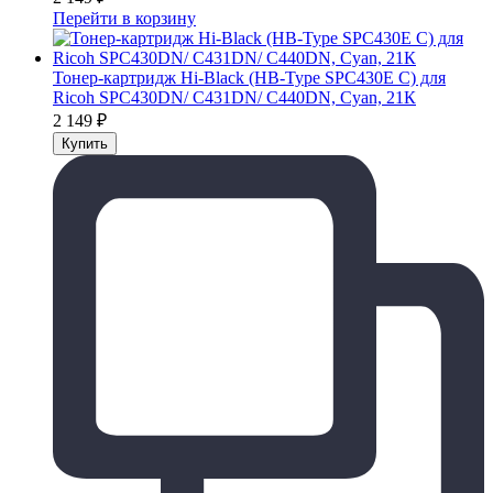
Перейти в корзину
Тонер-картридж Hi-Black (HB-Type SPC430E C) для
Ricoh SPC430DN/ C431DN/ C440DN, Cyan, 21К
2 149
₽