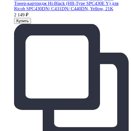
Тонер-картридж Hi-Black (HB-Type SPC430E Y) для
Ricoh SPC430DN/ C431DN/ C440DN, Yellow, 21K
2 149
₽