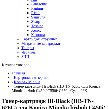
Panasonic
Pantum
Ricoh
Samsung
Sharp
Toshiba
Xerox
Катюша
Картриджи струйные
Матричные картриджи
Тонеры
Чернила
ЗИП
Каталог товаров
Главная
-
Картриджи лазерные
-
Konica - Minolta
-
Тонер-картридж Hi-Black (HB-TN-626C) для Konica-
Minolta bizhub C450i/ C550i/ C650i, Cyan, 28К
Тонер-картридж Hi-Black (HB-TN-
626C) для Konica-Minolta bizhub C450i/