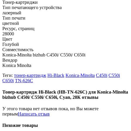
Тонер-картриджи
Тип печатающего устройства
лазерный
Тип печати
цветной
Ресурс, страниц
28000
Цвет
Голубой
Совместимость
Konica-Minolta bizhub C450i/ C550i/ C650i
Вендор
Konica Minolta
Теги:
тонер-картридж
Hi-Black
Konica-Minolta
C450i
C550i
C650i
TN-626C
Тонер-картридж Hi-Black (HB-TN-626C) для Konica-Minolta
bizhub C450i/ C550i/ C650i, Cyan, 28К отзывы
У этого товара нет отзывов пока, но Вы можете
первым
Написать отзыв
Похожие товары