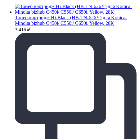
Тонер-картридж Hi-Black (HB-TN-626Y) для Konica-
Minolta bizhub C450i/ C550i/ C650i, Yellow, 28К
3 416
₽