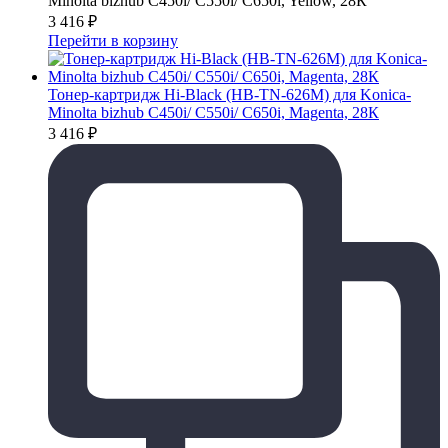
Minolta bizhub C450i/ C550i/ C650i, Yellow, 28К
3 416
₽
Перейти в корзину
Тонер-картридж Hi-Black (HB-TN-626M) для Konica-
Minolta bizhub C450i/ C550i/ C650i, Magenta, 28К
3 416
₽