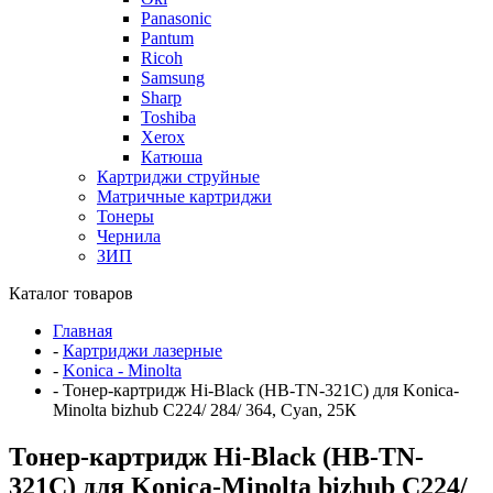
Panasonic
Pantum
Ricoh
Samsung
Sharp
Toshiba
Xerox
Катюша
Картриджи струйные
Матричные картриджи
Тонеры
Чернила
ЗИП
Каталог товаров
Главная
-
Картриджи лазерные
-
Konica - Minolta
-
Тонер-картридж Hi-Black (HB-TN-321C) для Konica-
Minolta bizhub C224/ 284/ 364, Cyan, 25К
Тонер-картридж Hi-Black (HB-TN-
321C) для Konica-Minolta bizhub C224/