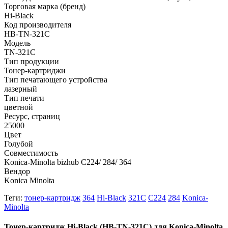
Торговая марка (бренд)
Hi-Black
Код производителя
HB-TN-321C
Модель
TN-321C
Тип продукции
Тонер-картриджи
Тип печатающего устройства
лазерный
Тип печати
цветной
Ресурс, страниц
25000
Цвет
Голубой
Совместимость
Konica-Minolta bizhub C224/ 284/ 364
Вендор
Konica Minolta
Теги:
тонер-картридж
364
Hi-Black
321C
C224
284
Konica-
Minolta
Тонер-картридж Hi-Black (HB-TN-321C) для Konica-Minolta