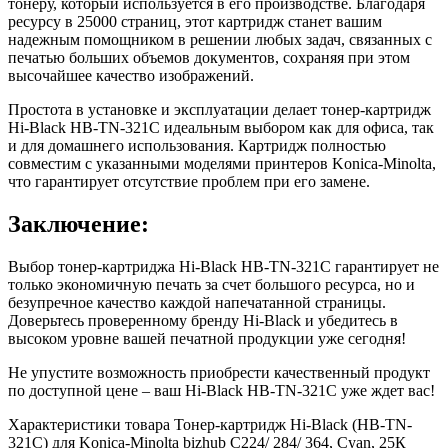
тонеру, который используется в его производстве. Благодаря
ресурсу в 25000 страниц, этот картридж станет вашим
надежным помощником в решении любых задач, связанных с
печатью больших объемов документов, сохраняя при этом
высочайшее качество изображений.
Простота в установке и эксплуатации делает тонер-картридж
Hi-Black HB-TN-321C идеальным выбором как для офиса, так
и для домашнего использования. Картридж полностью
совместим с указанными моделями принтеров Konica-Minolta,
что гарантирует отсутствие проблем при его замене.
Заключение:
Выбор тонер-картриджа Hi-Black HB-TN-321C гарантирует не
только экономичную печать за счет большого ресурса, но и
безупречное качество каждой напечатанной страницы.
Доверьтесь проверенному бренду Hi-Black и убедитесь в
высоком уровне вашей печатной продукции уже сегодня!
Не упустите возможность приобрести качественный продукт
по доступной цене – ваш Hi-Black HB-TN-321C уже ждет вас!
Характеристики товара Тонер-картридж Hi-Black (HB-TN-
321C) для Konica-Minolta bizhub C224/ 284/ 364, Cyan, 25К